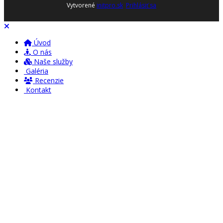
Vytvorené
initpro.sk
Prihlásiť sa
Úvod
O nás
Naše služby
Galéria
Recenzie
Kontakt