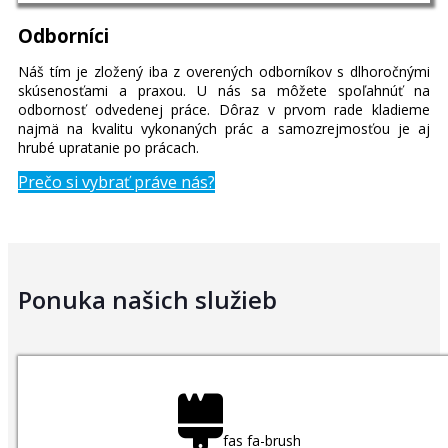
Odborníci
Náš tím je zložený iba z overených odborníkov s dlhoročnými
skúsenosťami a praxou. U nás sa môžete spoľahnúť na
odbornosť odvedenej práce. Dôraz v prvom rade kladieme
najmä na kvalitu vykonaných prác a samozrejmosťou je aj
hrubé upratanie po prácach.
Prečo si vybrať práve nás?
Ponuka našich služieb
fas fa-brush