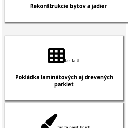
Rekonštrukcie bytov a jadier
fas fa-th
Pokládka laminátových aj drevených
parkiet
fas fa-paint-brush