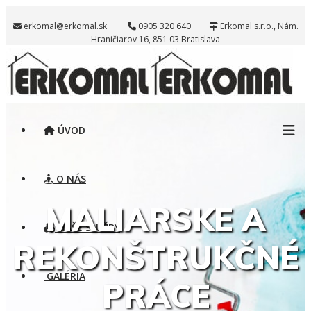
erkomal@erkomal.sk
0905 320 640
Erkomal s.r.o.​, Nám.
Hraničiarov 16, 851 03 Bratislava
ÚVOD
O NÁS
MALIARSKE A
NAŠE SLUŽBY
REKONŠTRUKČNÉ
GALÉRIA
PRÁCE